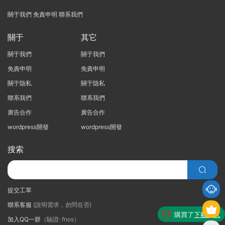
關于我們
免責申明
聯系我們
關于
其它
關于我們
關于我們
免責申明
免責申明
關于隐私
關于隐私
聯系我們
聯系我們
廣告合作
廣告合作
wordpress開發
wordpress開發
搜索
提交工單
聯系客服
(說明需求，勿問在否)
購買了
下載測試
加入QQ一群
（驗證: fnos）