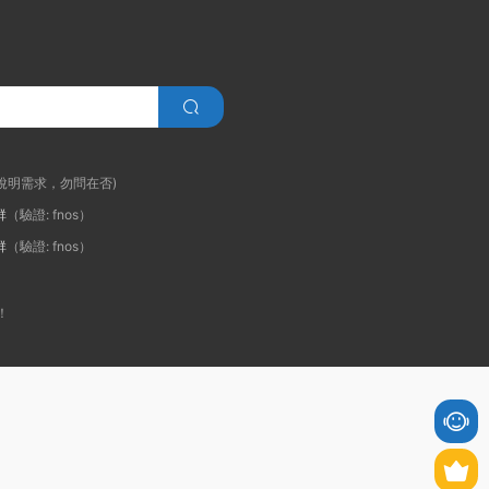
說明需求，勿問在否)
群
（驗證: fnos）
群
（驗證: fnos）
！