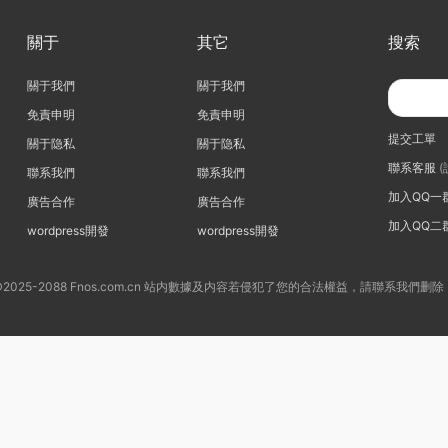
關于
其它
搜索
關于我們
關于我們
免責申明
免責申明
提交工單
關于隐私
關于隐私
聯系客服
(
聯系我們
聯系我們
加入QQ一
廣告合作
廣告合作
加入QQ二
wordpress開發
wordpress開發
©2025-2088 Fnos.com.cn 站内數據及内容若侵犯了您的合法權益，請聯系我們删除